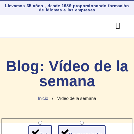
Llevamos 35 años , desde 1989 proporcionando formación
de idiomas a las empresas
Quiénes So
En Esp
Inglés En El
Otros Idi
Traducciones Técnicas
Blog: Vídeo de la
semana
/
Inicio
Vídeo de la semana