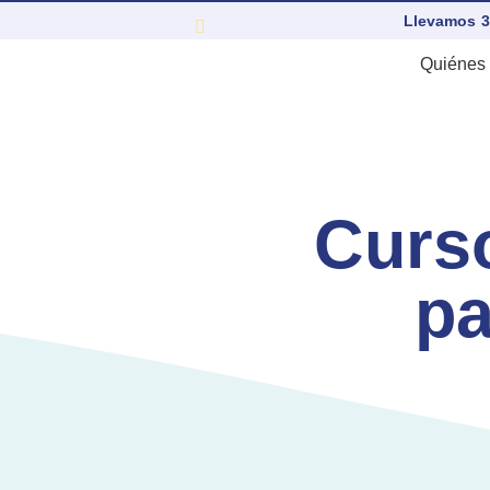
Llevamos 3
Quiénes
Curs
pa