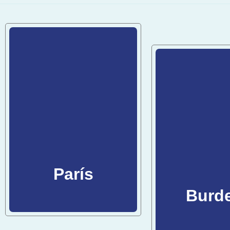
París
Burd