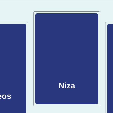
Niza
eos