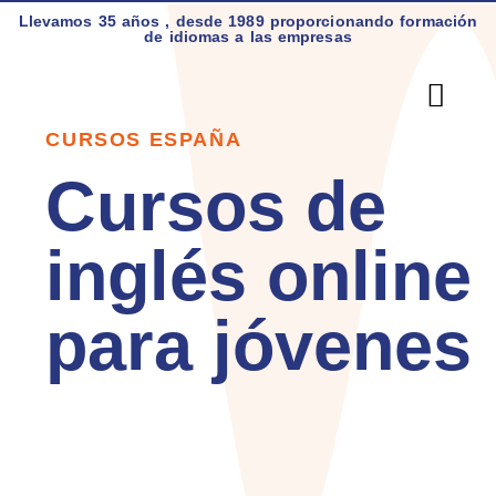
Llevamos 35 años , desde 1989 proporcionando formación
de idiomas a las empresas
CURSOS ESPAÑA
Quiénes So
En Esp
Inglés En El
Otros Idi
Traducciones Técnicas
Cursos de
inglés online
para jóvenes